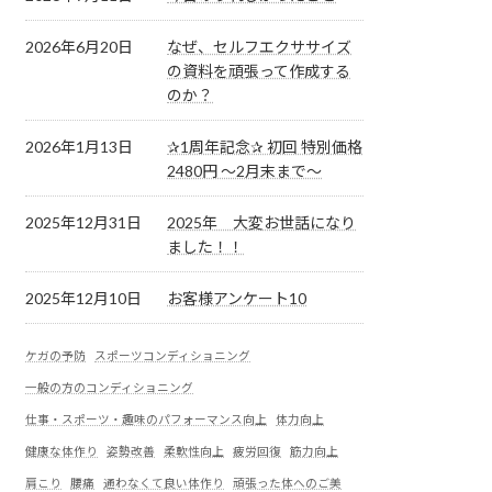
2026年6月20日
なぜ、セルフエクササイズ
の資料を頑張って作成する
のか？
2026年1月13日
✰1周年記念✰ 初回 特別価格
2480円 ～2月末まで～
2025年12月31日
2025年 大変お世話になり
ました！！
2025年12月10日
お客様アンケート10
ケガの予防
スポーツコンディショニング
一般の方のコンディショニング
仕事・スポーツ・趣味のパフォーマンス向上
体力向上
健康な体作り
姿勢改善
柔軟性向上
疲労回復
筋力向上
肩こり
腰痛
通わなくて良い体作り
頑張った体へのご美