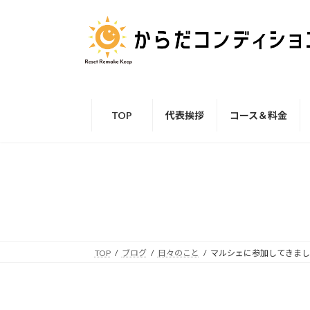
コ
ナ
ン
ビ
テ
ゲ
ン
ー
ツ
シ
へ
ョ
ス
ン
TOP
代表挨拶
コース＆料金
キ
に
ッ
移
プ
動
TOP
ブログ
日々のこと
マルシェに参加してきまし