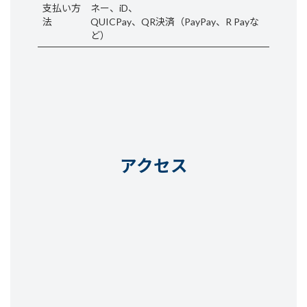
支払い方
ネー、iD、
法
QUICPay、QR決済（PayPay、R Payな
ど）
ア
ア
イ
イ
コ
コ
ン
ン
リ
リ
ン
ン
ク
ク
アクセス