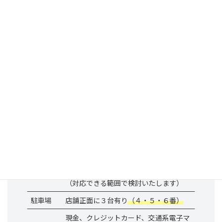
店舗名
からだコンディショニングRRK
〒446-0076
住所
愛知県安城市美園町2丁目10番地11
（建物一番左になります）
TEL
070-7650-3127
月曜〜金曜 9：00～20：30
営業時間
土曜午前 8：00～12：30
日・祝日・土曜午後
土曜日午前は事情により変動あり、研修
会やサッカーの
コーチをしているため，大会等がある場
定休日
合は
お休みさせていただきます。
上記でご都合が悪ければご相談下さい✩
（対応できる範囲で検討いたします）
駐車場
店舗正面に３台有り
（４・５・６番）
現金、クレジットカード、交通系電子マ