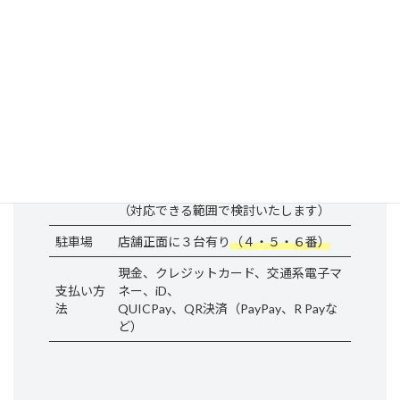
TEL
070-7650-3127
月曜〜金曜 9：00～20：30
営業時間
土曜午前 8：00～12：30
日・祝日・土曜午後
土曜日午前は事情により変動あり、研修
会やサッカーの
コーチをしているため，大会等がある場
定休日
合は
お休みさせていただきます。
上記でご都合が悪ければご相談下さい✩
（対応できる範囲で検討いたします）
駐車場
店舗正面に３台有り
（４・５・６番）
現金、クレジットカード、交通系電子マ
支払い方
ネー、iD、
法
QUICPay、QR決済（PayPay、R Payな
ど）
ア
ア
イ
イ
コ
コ
ン
ン
リ
リ